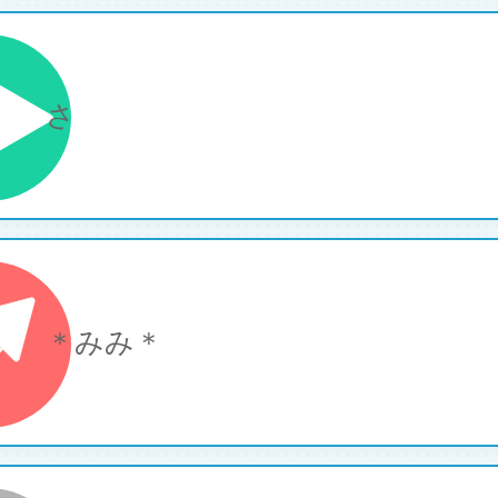
さ
＊みみ＊