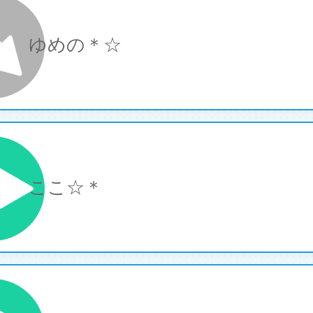
ゆめの＊☆
ここ☆＊