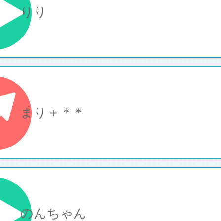
りり
まり＋＊＊
のんちゃん