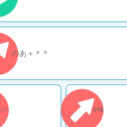
のあ＋＊＊
12
りの
伊織