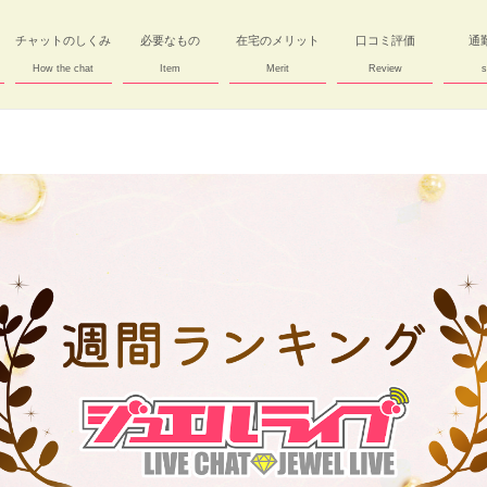
チャットのしくみ
必要なもの
在宅のメリット
口コミ評価
通
How the chat
Item
Merit
Review
s