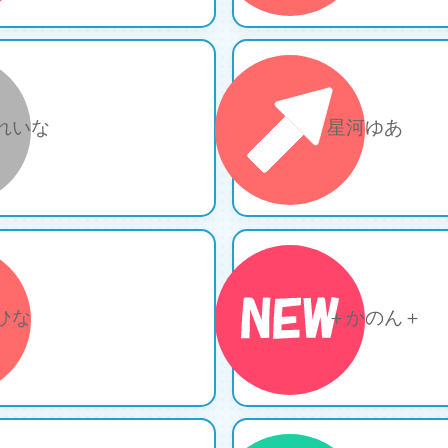
14
れいな
星河ゆあ
16
ひな
＋かのん＋