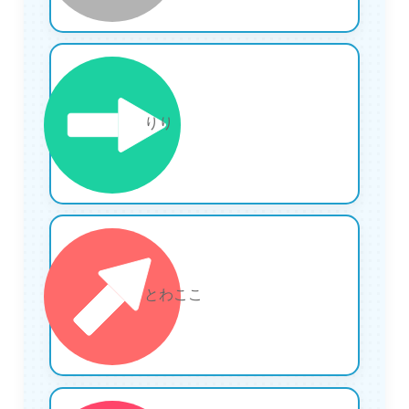
10
りり
11
とわここ