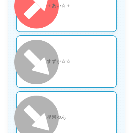
7
＋あい☆＋
8
すずか☆☆
9
星河ゆあ