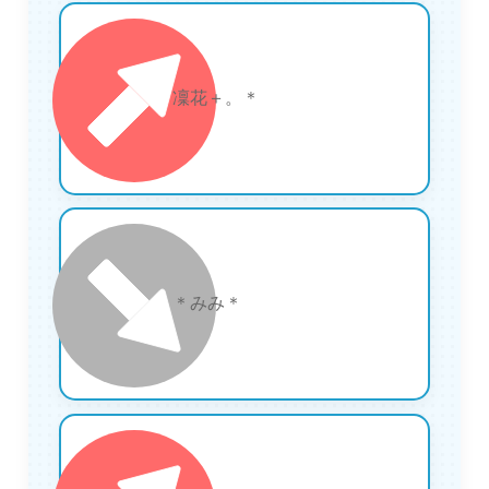
5
凜花＋。＊
6
＊みみ＊