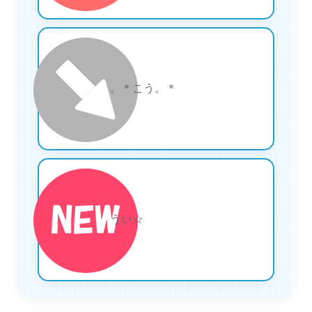
29
。＊こう。＊
30
うい☆