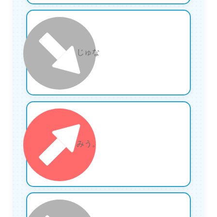
17
じゅな
18
みう。