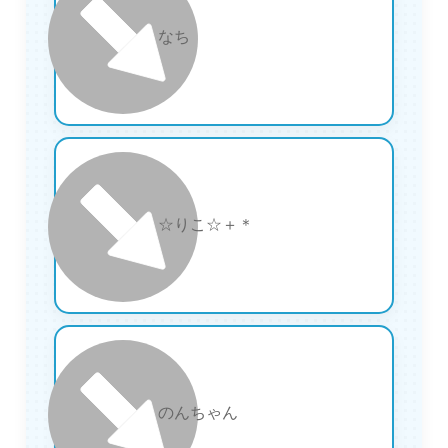
19
なち
20
☆りこ☆＋＊
21
のんちゃん