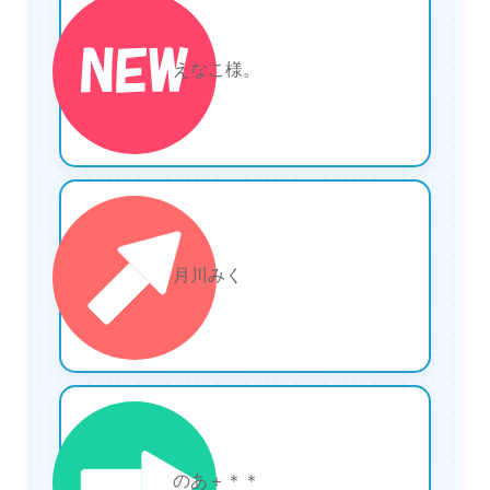
12
えなこ様。
13
月川みく
14
のあ＋＊＊