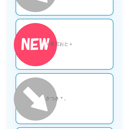
22
＋黒宮おと＋
23
さつき＊。