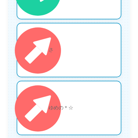
3
さ
4
ゆめの＊☆