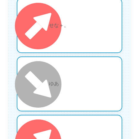
24
せな＋。
25
ゆあ