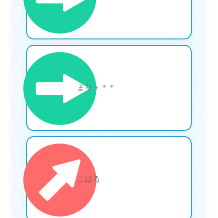
15
まり＋＊＊
16
こはる