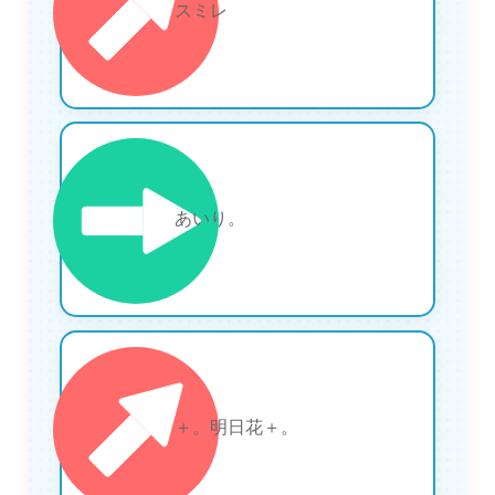
26
スミレ
27
あいり。
28
＋。明日花＋。