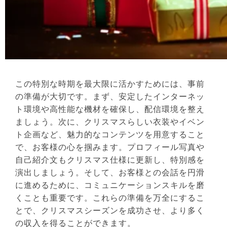
この特別な時期を最大限に活かすためには、事前
の準備が大切です。まず、安定したインターネッ
ト環境や高性能な機材を確保し、配信環境を整え
ましょう。次に、クリスマスらしい衣装やイベン
ト企画など、魅力的なコンテンツを用意すること
で、お客様の心を掴みます。プロフィール写真や
自己紹介文もクリスマス仕様に更新し、特別感を
演出しましょう。そして、お客様との会話を円滑
に進めるために、コミュニケーションスキルを磨
くことも重要です。これらの準備を万全にするこ
とで、クリスマスシーズンを成功させ、より多く
の収入を得ることができます。