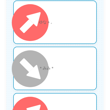
5
ゆな＋。
6
＊みみ＊