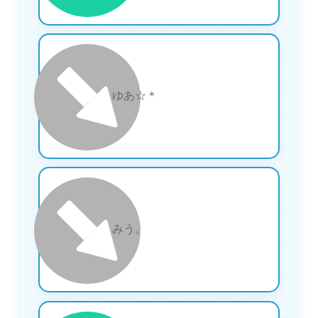
10
ゆあ☆＊
11
みう。