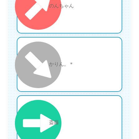
7
のんちゃん
8
かりん。＊
9
斎藤