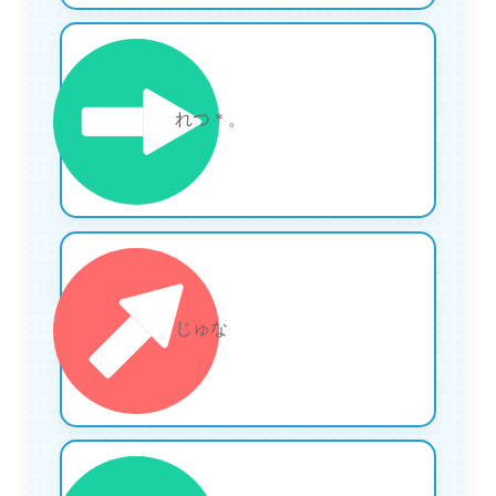
17
れつ＊。
18
じゅな