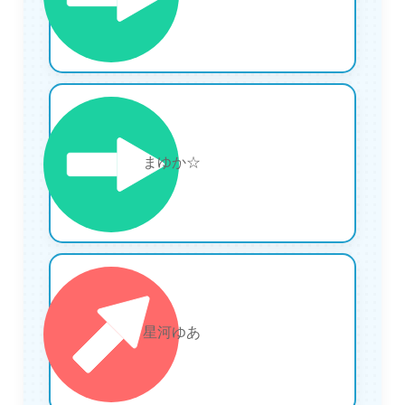
15
まゆか☆
16
星河ゆあ