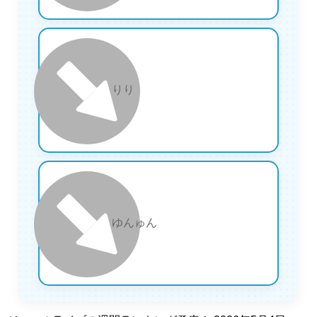
29
りり
30
ゆんゅん