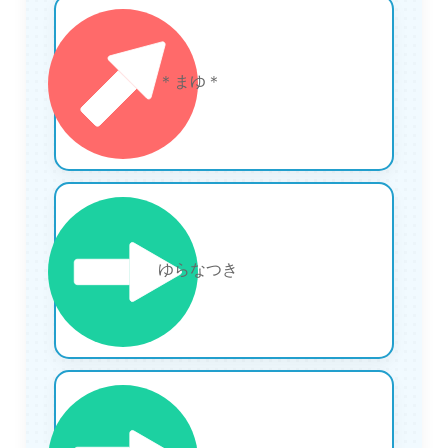
24
＊まゆ＊
25
ゆらなつき