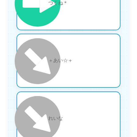
26
つくね＊
27
＋あい☆＋
28
れいな