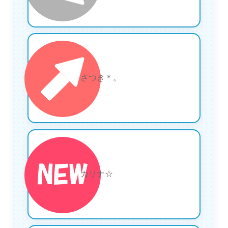
22
さつき＊。
23
カリナ☆