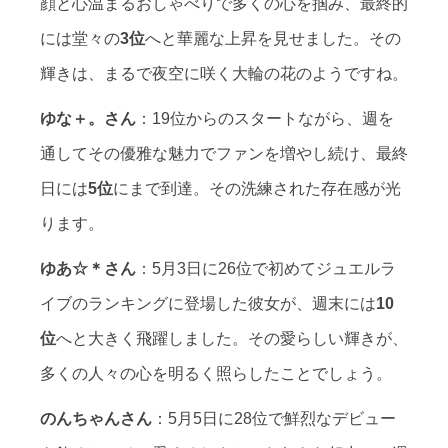
顔と心温まるおしゃべりで多くの心を掴み、最終的
には堂々の
3位
へと華麗な上昇を見せました。その
輝きは、まるで夜空に咲く大輪の花のようですね。
ゆな＋。さん
：19位からのスタートながら、週を
通してその優雅な魅力でファンを増やし続け、最終
日には
5位
にまで到達。その洗練された存在感が光
ります。
ゆあ☆＊さん
：5月3日に26位で初めてジュエルラ
イブのランキングに登場した彼女が、週末には
10
位
へと大きく飛躍しました。その愛らしい輝きが、
多くの人々の心を明るく照らしたことでしょう。
のんちゃんさん
：5月5日に28位で鮮烈なデビュー