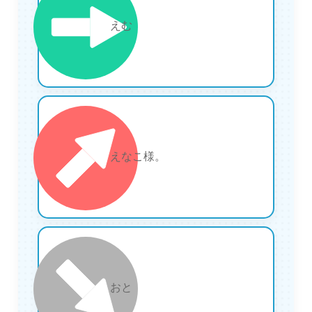
19
えむ
20
えなこ様。
21
おと