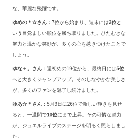
な、華麗な飛躍です。
ゆめの＊☆さん
：7位から始まり、週末には
2位
と
いう目覚ましい順位を勝ち取りました。ひたむきな
努力と温かな笑顔が、多くの心を惹きつけたことで
しょう。
ゆな＋。さん
：週初めの19位から、最終日には
5位
へと大きくジャンプアップ。そのしなやかな美しさ
が、多くのファンを魅了し続けました。
ゆあ☆＊さん
：5月3日に26位で新しい輝きを見せ
ると、一週間で
10位
にまで上昇。その可憐な魅力
が、ジュエルライブのステージを明るく照らしまし
た。