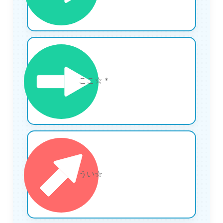
3
ここ☆＊
4
うい☆