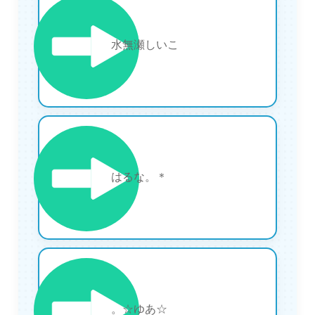
12
水無瀬しいこ
13
はるな。＊
14
。☆ゆあ☆