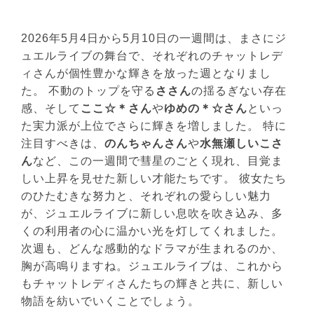
2026年5月4日から5月10日の一週間は、まさにジ
ュエルライブの舞台で、それぞれのチャットレデ
ィさんが個性豊かな輝きを放った週となりまし
た。 不動のトップを守る
ささん
の揺るぎない存在
感、そして
ここ☆＊さん
や
ゆめの＊☆さん
といっ
た実力派が上位でさらに輝きを増しました。 特に
注目すべきは、
のんちゃんさん
や
水無瀬しいこさ
ん
など、この一週間で彗星のごとく現れ、目覚ま
しい上昇を見せた新しい才能たちです。 彼女たち
のひたむきな努力と、それぞれの愛らしい魅力
が、ジュエルライブに新しい息吹を吹き込み、多
くの利用者の心に温かい光を灯してくれました。
次週も、どんな感動的なドラマが生まれるのか、
胸が高鳴りますね。ジュエルライブは、これから
もチャットレディさんたちの輝きと共に、新しい
物語を紡いでいくことでしょう。