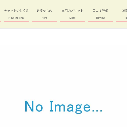
チャットのしくみ
必要なもの
在宅のメリット
口コミ評価
通
How the chat
Item
Merit
Review
s