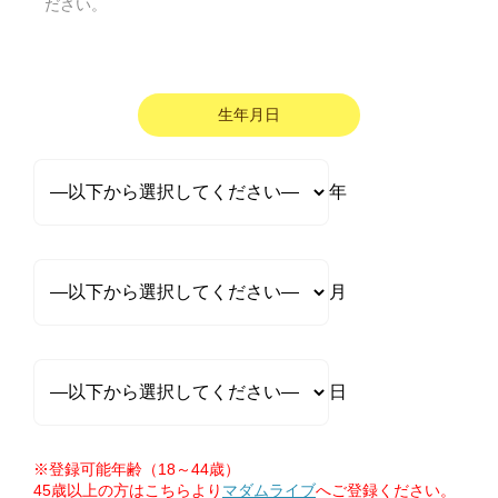
ださい。
生年月日
年
月
日
※登録可能年齢（18～44歳）
45歳以上の方はこちらより
マダムライブ
へご登録ください。