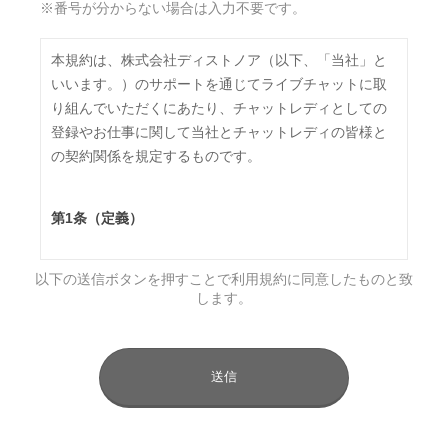
※番号が分からない場合は入力不要です。
本規約は、株式会社ディストノア（以下、「当社」と
いいます。）のサポートを通じてライブチャットに取
り組んでいただくにあたり、チャットレディとしての
登録やお仕事に関して当社とチャットレディの皆様と
の契約関係を規定するものです。
第1条（定義）
本規約において、次の各号に掲げる用語の意義は、そ
以下の送信ボタンを押すことで利用規約に同意したものと致
れぞれ当該各号に定めるところによるものとします。
します。
（1）「チャットサイト」 ジュエルライブおよびマダ
ムライブが提携するライブチャットコンテンツ
（2）「チャットレディ」 第2条に定める手続に従い
当社からID及びパスワードの貸与を受けてチャットサ
イト上でライブチャットに出演する者
（3）「エンドユーザ」 チャットサイトの利用者