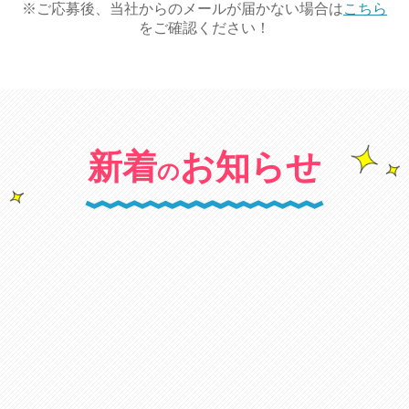
※ご応募後、当社からのメールが届かない場合は
こちら
（4）「未成年者」 満18歳以下の者（ただし、高校卒
をご確認ください！
業生を除く）
第2条（チャットレディ登録）
1. 登録希望者は、本規約に同意した上で、当社が指定
新着
お知らせ
の
する手続に従ってチャットサイトの利用を申し込むも
のとします。
2. 当社が前項に基づく登録希望者の登録申請を受け付
けて登録を決定した場合、当社は当該登録希望者に対
し、ユーザーID及びパスワードを通知して貸与するも
のとします。当該通知の到達により、当該登録希望者
はチャットレディとして登録されます。
3. チャットレディは、届け出ている登録内容に変更が
生じた場合には、直ちに当社に届け出るものとしま
キャンペーン
す。
4. 未成年者のチャットレディ登録はできません。