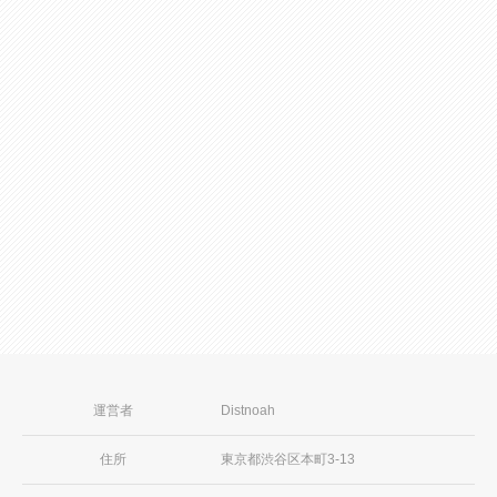
第6条（契約形態）
1. 当社とチャットレディは、本規約に基づく両者間の
契約について、両者の間にはいかなる雇用関係も存在
しないことを確認します。
2026年08月07日
2. チャットレディは当社に対し、当社が提携するチャ
8月10日〜8月16日 イベント予定
ットサイトへの登録事務手続、活動上のマネージメン
ト業務並びにチャットサイト上の売上及びデータの管
理業務を委託するものとします。
続きを見る
3. チャットレディが受領した報酬等の収入に係る税金
その他公租公課の申告及び支払は、チャットレディ自
身において行うものとします。
4. チャットレディのライブチャットコンテンツ制作に
係る機器代、通信費、人件費その他の諸経費はチャッ
運営者
Distnoah
トレディが自ら負担するものとし、当社に対して負担
を求めることはできません。
住所
東京都渋谷区本町3-13