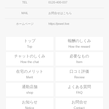
TEL
0120-400-037
第7条（契約期間）
MAIL
お問合せはこちら
本規約に基づく契約の有効期間はチャットレディ登録
ホームページ
https://jewel.live
から1か月間 とし、当社又はチャットレディから解約
の申出がない限り、同一の条件で自動更新されます。
トップ
報酬のしくみ
Top
How the reward
チャットのしくみ
必要なもの
第8条（解約）
How the chat
Item
1. 当社及びチャットレディは、互いに、理由の如何を
在宅のメリット
口コミ評価
問わず、電子メール又は書面による相手方に対する１
Merit
Review
週間前の通知をもって、解約することができます。
通勤店舗
よくある質問
2. チャットレディが以下の項目に該当する場合、当社
shop
FAQ
は、事前に通知することなく、直ちにチャットレディ
資格を取り消し、解約することができます。
お知らせ
お問合せ
Notice
Contact
（1）第9条に規定される禁止行為を行った場合