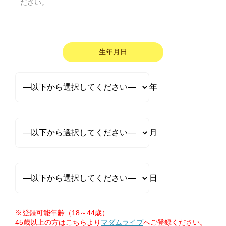
ださい。
生年月日
年
月
日
※登録可能年齢（18～44歳）
45歳以上の方はこちらより
マダムライブ
へご登録ください。