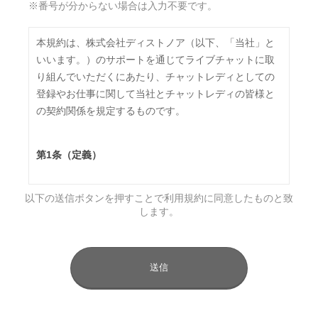
※番号が分からない場合は入力不要です。
本規約は、株式会社ディストノア（以下、「当社」と
いいます。）のサポートを通じてライブチャットに取
り組んでいただくにあたり、チャットレディとしての
登録やお仕事に関して当社とチャットレディの皆様と
の契約関係を規定するものです。
第1条（定義）
本規約において、次の各号に掲げる用語の意義は、そ
以下の送信ボタンを押すことで利用規約に同意したものと致
れぞれ当該各号に定めるところによるものとします。
します。
（1）「チャットサイト」 ジュエルライブおよびマダ
ムライブが提携するライブチャットコンテンツ
（2）「チャットレディ」 第2条に定める手続に従い
当社からID及びパスワードの貸与を受けてチャットサ
イト上でライブチャットに出演する者
（3）「エンドユーザ」 チャットサイトの利用者