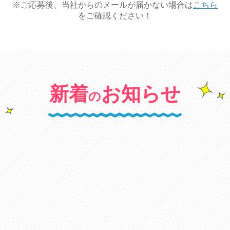
※ご応募後、当社からのメールが届かない場合は
こちら
（4）「未成年者」 満18歳以下の者（ただし、高校卒
をご確認ください！
業生を除く）
第2条（チャットレディ登録）
1. 登録希望者は、本規約に同意した上で、当社が指定
新着
お知らせ
の
する手続に従ってチャットサイトの利用を申し込むも
のとします。
2. 当社が前項に基づく登録希望者の登録申請を受け付
けて登録を決定した場合、当社は当該登録希望者に対
し、ユーザーID及びパスワードを通知して貸与するも
のとします。当該通知の到達により、当該登録希望者
はチャットレディとして登録されます。
3. チャットレディは、届け出ている登録内容に変更が
生じた場合には、直ちに当社に届け出るものとしま
キャンペーン
す。
4. 未成年者のチャットレディ登録はできません。