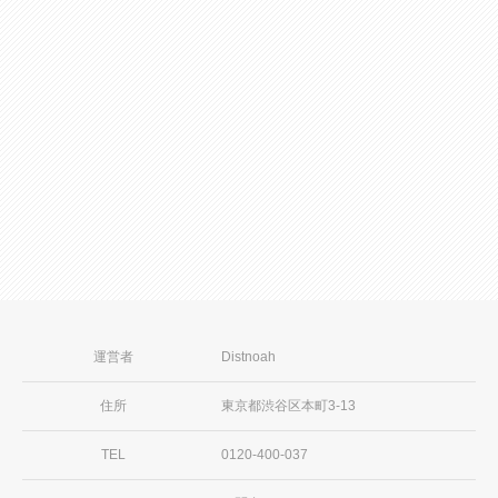
第6条（契約形態）
2026年08月04日
1. 当社とチャットレディは、本規約に基づく両者間の
ポイント獲得で豪華賞品をゲットしよ
契約について、両者の間にはいかなる雇用関係も存在
う！
しないことを確認します。
2. チャットレディは当社に対し、当社が提携するチャ
ットサイトへの登録事務手続、活動上のマネージメン
続きを見る
ト業務並びにチャットサイト上の売上及びデータの管
理業務を委託するものとします。
3. チャットレディが受領した報酬等の収入に係る税金
その他公租公課の申告及び支払は、チャットレディ自
身において行うものとします。
運営者
Distnoah
4. チャットレディのライブチャットコンテンツ制作に
係る機器代、通信費、人件費その他の諸経費はチャッ
住所
東京都渋谷区本町3-13
トレディが自ら負担するものとし、当社に対して負担
を求めることはできません。
TEL
0120-400-037