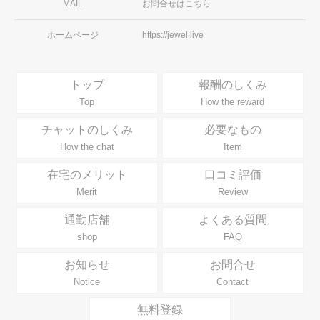
MAIL
お問合せはこちら
第7条（契約期間）
ホームページ
https://jewel.live
本規約に基づく契約の有効期間はチャットレディ登録
から1か月間 とし、当社又はチャットレディから解約
トップ
報酬のしくみ
の申出がない限り、同一の条件で自動更新されます。
Top
How the reward
チャットのしくみ
必要なもの
How the chat
Item
第8条（解約）
在宅のメリット
口コミ評価
Merit
Review
1. 当社及びチャットレディは、互いに、理由の如何を
通勤店舗
よくある質問
問わず、電子メール又は書面による相手方に対する１
shop
FAQ
週間前の通知をもって、解約することができます。
2. チャットレディが以下の項目に該当する場合、当社
お知らせ
お問合せ
は、事前に通知することなく、直ちにチャットレディ
Notice
Contact
資格を取り消し、解約することができます。
無料登録
（1）第9条に規定される禁止行為を行った場合