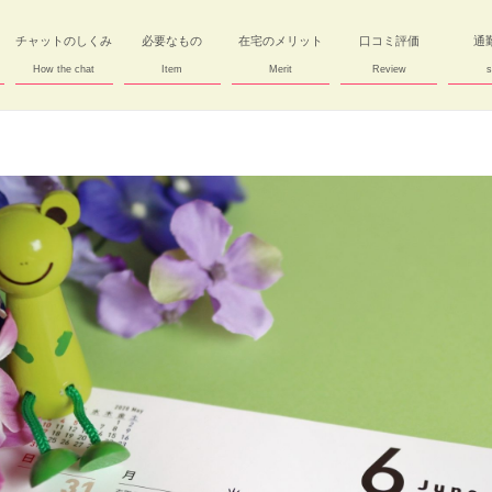
チャットのしくみ
必要なもの
在宅のメリット
口コミ評価
通
How the chat
Item
Merit
Review
s