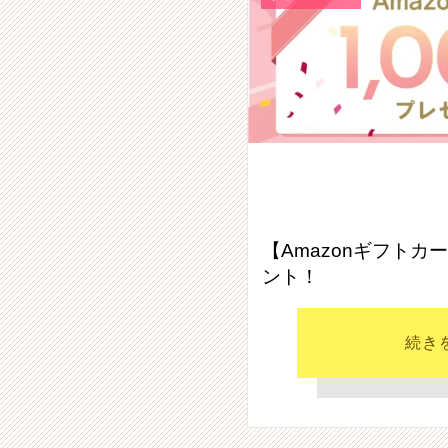
【Amazonギフトカ
ント！
続き