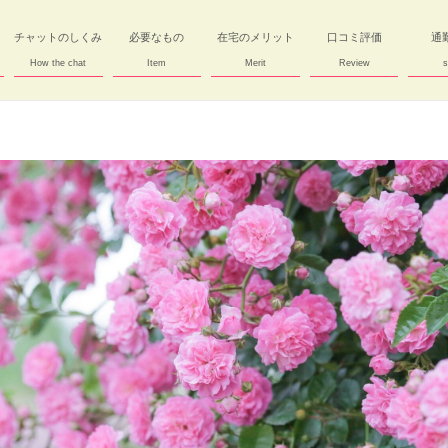
チャットのしくみ
必要なもの
在宅のメリット
口コミ評価
通
How the chat
Item
Merit
Review
s