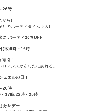
～26時
れから!
がりのパーティタイム突入!
に パーティ30％OFF
日(木)9時～16時
ィ割引！
いロマンスがあなたに訪れる。
ジュエルの日!!
～26時
時～17時/22時～25時
日は激熱デー！