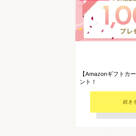
【Amazonギフトカ
ント！
続き