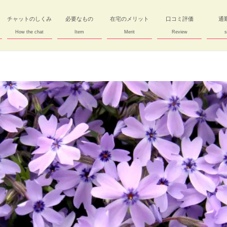
チャットのしくみ
必要なもの
在宅のメリット
口コミ評価
通
How the chat
Item
Merit
Review
s