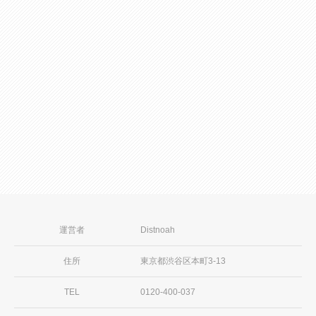
2026年08月04日
ポイント獲得で豪華賞品をゲットしよ
う！
続きを見る
運営者
Distnoah
住所
東京都渋谷区本町3-13
TEL
0120-400-037