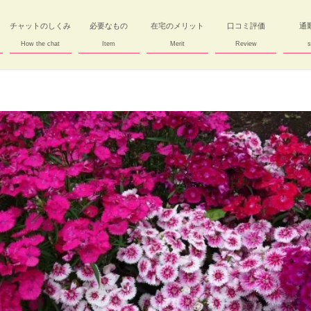
チャットのしくみ
必要なもの
在宅のメリット
口コミ評価
通
How the chat
Item
Merit
Review
s