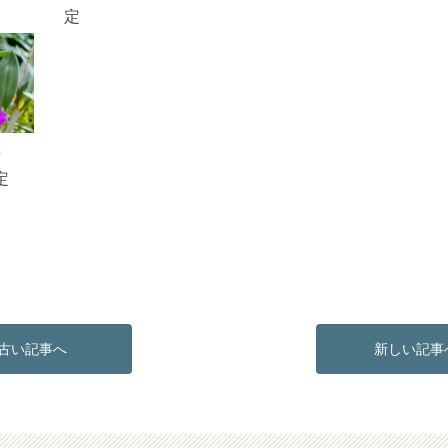
定
9
定
古い記事へ
新しい記事