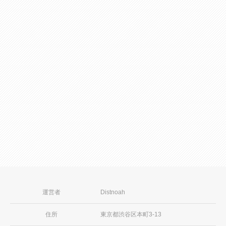
2026年08月03日
ジュエルライブ 週間ランキング(2026年7
月27日～8月2日)
続きを見る
運営者
Distnoah
住所
東京都渋谷区本町3-13